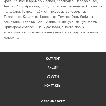
краю (Крымск и Крымский район, Краснодар, Новороссийск,
Анапа, Сочи, Армавир, Ейск, Кропоткин, Геленджик, Славянск-
на-Кубани, Туапсе, Лабинск, Тихорецк, Белореченск,
Тимашевск, Курагинск, Кореновск, Темрюк, Усть-Лабинск,
Апшеронск, Горячий ключ, Абинск, Новокубанск, Гулькевичи,
Приморско-Ахтарск). Цену доставки, а также любые
возникшие вопросы вы можете уточнить у сотрудников нашего
магазина.
КАТАЛОГ
АКЦИИ
УСЛУГИ
КОНТАКТЫ
СТРОЙМАРКЕТ