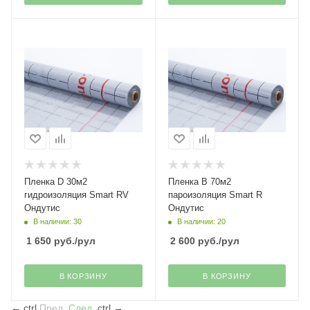
Пленка D 30м2
Пленка B 70м2
гидроизоляция Smart RV
пароизоляция Smart R
Ондутис
Ондутис
В наличии: 30
В наличии: 20
1 650
руб.
/рул
2 600
руб.
/рул
В КОРЗИНУ
В КОРЗИНУ
←
ctrl
Пред.
След.
ctrl
→