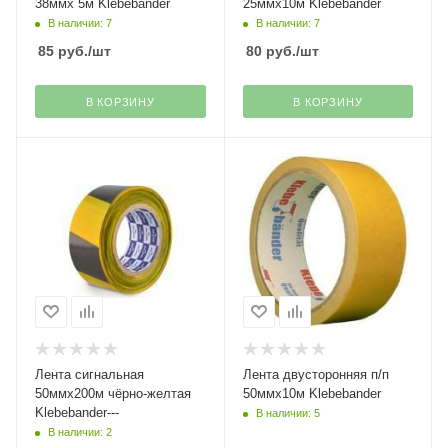
38ммх 5м Klebebander
25ммх10м Klebebander
В наличии: 7
В наличии: 7
85
руб.
/шт
80
руб.
/шт
В КОРЗИНУ
В КОРЗИНУ
Лента сигнальная
Лента двусторонняя п/п
50ммх200м чёрно-желтая
50ммх10м Klebebander
Klebebander---
В наличии: 5
В наличии: 2