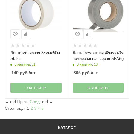
Лента малярная 38ммх50м
Лента ремонтная 48ммх40м
Staler
армированная серая SPA(6)
В наличии: 81
В наличии: 16
140
руб.
/шт
305
руб.
/шт
В КОРЗИНУ
В КОРЗИНУ
←
ctrl
Пред.
След.
ctrl
→
Страницы:
1
2
3
4
5
КАТАЛОГ