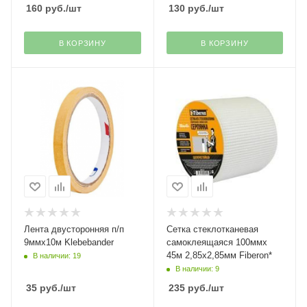
160
руб.
/шт
130
руб.
/шт
В КОРЗИНУ
В КОРЗИНУ
Лента двусторонняя п/п
Сетка стеклотканевая
9ммх10м Klebebander
самоклеящаяся 100ммх
45м 2,85х2,85мм Fiberon*
В наличии: 19
В наличии: 9
35
руб.
/шт
235
руб.
/шт