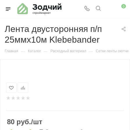
0
Лента двусторонняя п/п
25ммх10м Klebebander
—
—
—
Главная
Каталог
Расходный материал
Сетки ленты скотчи
80
руб.
/шт