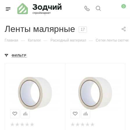
0
Ленты малярные
17
—
—
—
Главная
Каталог
Расходный материал
Сетки ленты скотчи
ФИЛЬТР