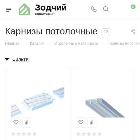
0
Карнизы потолочные
12
—
—
—
Главная
Каталог
Отделочные материалы
Карнизы потоло
ФИЛЬТР