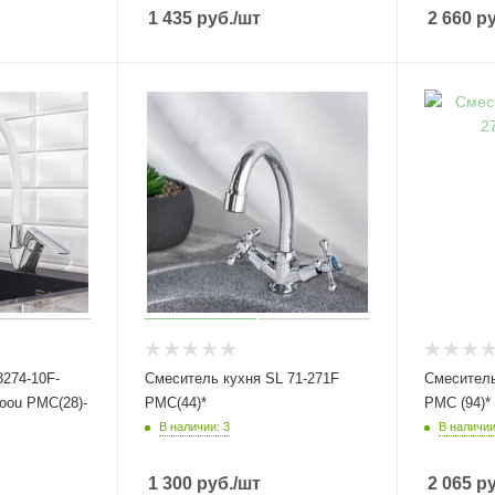
1 435
руб.
/шт
2 660
ру
274-10F-
Смеситель кухня SL 71-271F
Смеситель
oou РМС(28)-
РМС(44)*
РМС (94)*
В наличии: 3
В наличии
1 300
руб.
/шт
2 065
ру