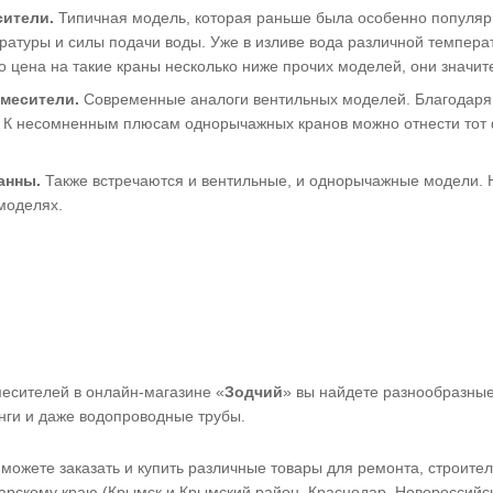
сители.
Типичная модель, которая раньше была особенно популярн
ратуры и силы подачи воды. Уже в изливе вода различной темпера
то цена на такие краны несколько ниже прочих моделей, они значит
месители.
Современные аналоги вентильных моделей. Благодаря 
. К несомненным плюсам однорычажных кранов можно отнести тот ф
анны.
Также встречаются и вентильные, и однорычажные модели. Н
моделях.
есителей в онлайн-магазине «
Зодчий
» вы найдете разнообразны
нги и даже водопроводные трубы.
можете заказать и купить различные товары для ремонта, строите
арскому краю (Крымск и Крымский район, Краснодар, Новороссийск,