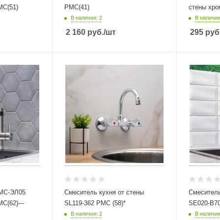
МС(51)
РМС(41)
стены хро
В наличии: 2
В наличии
2 160
руб.
/шт
295
руб
РМС-ЭЛ05
Смеситель кухня от стены
Смеситель
С(62)---
SL119-362 РМС (58)*
SE020-B70
В наличии: 2
В наличии