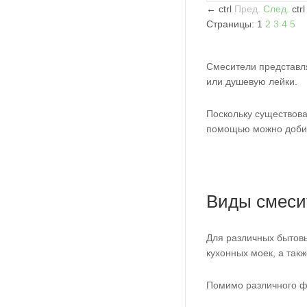
←
ctrl
Пред.
След.
ctr
Страницы:
1
2
3
4
5
Смесители представл
или душевую лейки.
Поскольку существова
помощью можно добит
Виды смеси
Для различных бытовы
кухонных моек, а так
Помимо различного ф