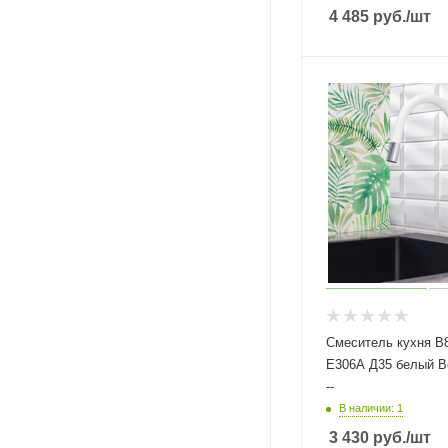
4 485
руб.
/шт
Смеситель кухня B8
E306A Д35 белый B
--
В наличии: 1
3 430
руб.
/шт