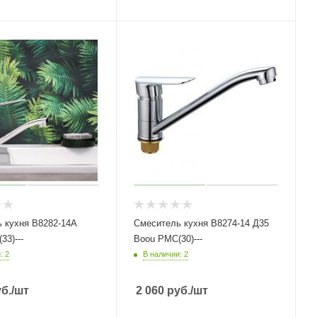
 кухня B8282-14A
Смеситель кухня B8274-14 Д35
33)---
Boou РМС(30)---
: 2
В наличии: 2
б.
/шт
2 060
руб.
/шт