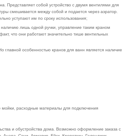
а. Представляет собой устройство с двумя вентилями для
туры смешивается между собой и подается через аэратор.
ельно уступают им по сроку использования;
наличию лишь одной ручки, управление таким краном
акт, что они работают значительно тише вентильных
о главной особенностью кранов для ванн является наличие
е мойки, расходные материалы для подключения
льства и обустройства дома. Возможно оформление заказа с
 Анапа, Сочи, Армавир, Ейск, Кропоткин, Геленджик,