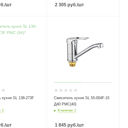
б.
/шт
2 305
руб.
/шт
 кухня SL 138-273F
Смеситель кухня SL 55-004F-15
Д40 РМС(40)
: 2
В наличии: 2
б.
/шт
1 845
руб.
/шт