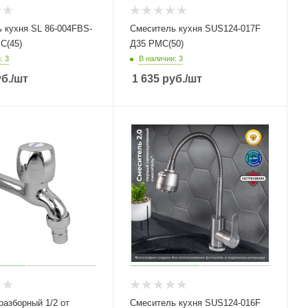
 кухня SL 86-004FBS-
Смеситель кухня SUS124-017F
С(45)
Д35 РМС(50)
: 3
В наличии: 3
б.
/шт
1 635
руб.
/шт
разборный 1/2 от
Смеситель кухня SUS124-016F