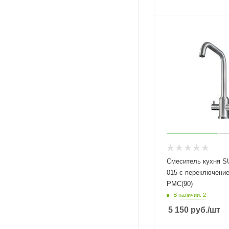
Смеситель кухня S
015 с переключени
РМС(90)
В наличии: 2
5 150
руб.
/шт