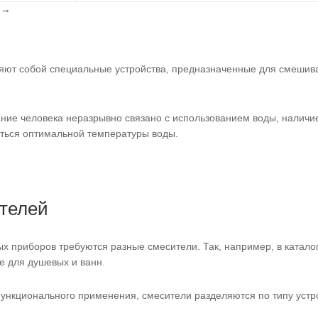
l
→
яют собой специальные устройства, предназначенные для смешива
ние человека неразрывно связано с использованием воды, наличие
ься оптимальной температуры воды.
телей
х приборов требуются разные смесители. Так, например, в катало
же для душевых и ванн.
ункционального применения, смесители разделяются по типу устр