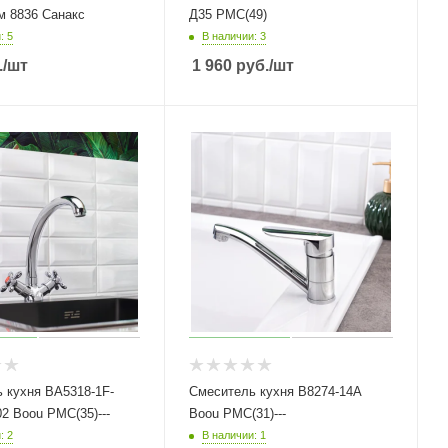
м 8836 Санакс
Д35 РМС(49)
: 5
В наличии: 3
.
/шт
1 960
руб.
/шт
 кухня BA5318-1F-
Смеситель кухня B8274-14A
2 Boou РМС(35)---
Boou РМС(31)---
: 2
В наличии: 1