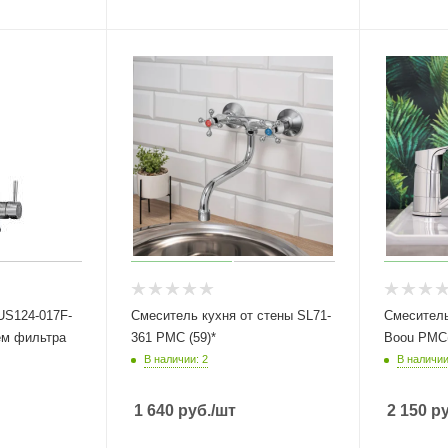
US124-017F-
Смеситель кухня от стены SL71-
Смеситель
ем фильтра
361 РМС (59)*
Boou РМС(
В наличии: 2
В наличии
1 640
руб.
/шт
2 150
ру