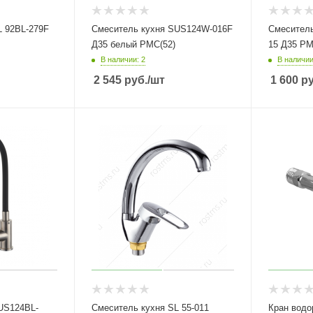
L 92BL-279F
Смеситель кухня SUS124W-016F
Смеситель
Д35 белый РМС(52)
15 Д35 РМ
В наличии: 2
В наличии
2 545
руб.
/шт
1 600
ру
US124BL-
Смеситель кухня SL 55-011
Кран водо