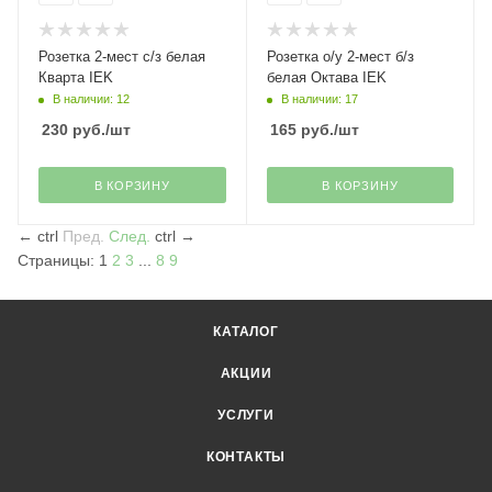
Розетка 2-мест с/з белая
Розетка о/у 2-мест б/з
Кварта IEK
белая Октава IEK
В наличии: 12
В наличии: 17
230
руб.
/шт
165
руб.
/шт
В КОРЗИНУ
В КОРЗИНУ
←
ctrl
Пред.
След.
ctrl
→
Страницы:
1
2
3
...
8
9
КАТАЛОГ
АКЦИИ
УСЛУГИ
КОНТАКТЫ