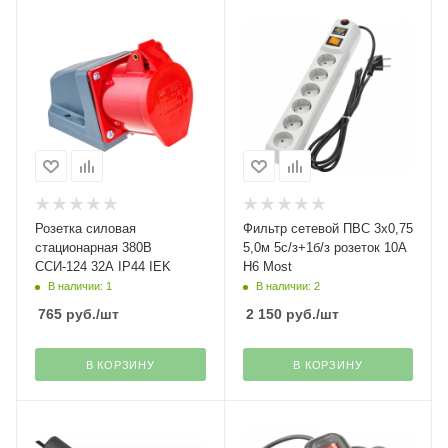
Розетка силовая
Фильтр сетевой ПВС 3х0,75
стационарная 380В
5,0м 5с/з+1б/з розеток 10А
ССИ-124 32А IP44 IEK
H6 Most
В наличии: 1
В наличии: 2
765
руб.
/шт
2 150
руб.
/шт
В КОРЗИНУ
В КОРЗИНУ