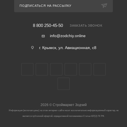
ПОДПИСАТЬСЯ НА РАССЫЛКУ
8 800 250-45-50
ЗАКАЗАТЬ ЗВОНОК
info@zodchiy.online
г. Крымск, ул. Авиационная, с8
2026
©
Строймаркет Зодчий
Информация (включая цены) на этом интернет-сайте носит исключительно информационный характер, не
является публичной офертой, определяемой положениями Статьи 437(2) ГК РФ.