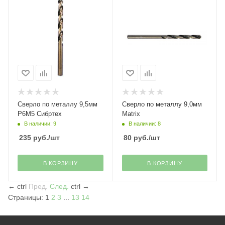
Сверло по металлу 9,5мм
Сверло по металлу 9,0мм
Р6М5 Сибртех
Matrix
В наличии: 9
В наличии: 8
235
руб.
/шт
80
руб.
/шт
В КОРЗИНУ
В КОРЗИНУ
←
ctrl
Пред.
След.
ctrl
→
Страницы:
1
2
3
...
13
14