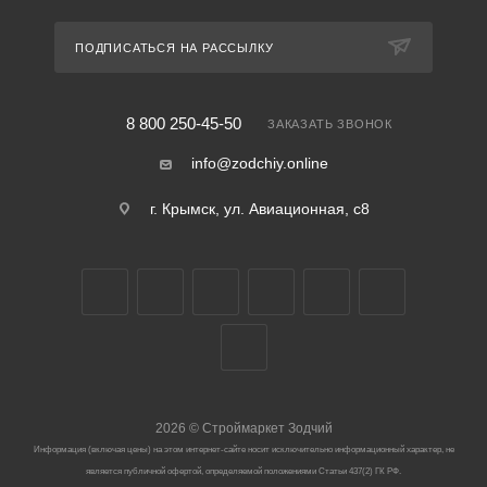
ПОДПИСАТЬСЯ НА РАССЫЛКУ
8 800 250-45-50
ЗАКАЗАТЬ ЗВОНОК
info@zodchiy.online
г. Крымск, ул. Авиационная, с8
2026
©
Строймаркет Зодчий
Информация (включая цены) на этом интернет-сайте носит исключительно информационный характер, не
является публичной офертой, определяемой положениями Статьи 437(2) ГК РФ.