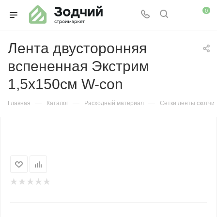
0
Лента двусторонняя
вспененная Экстрим
1,5х150см W-con
—
—
—
Главная
Каталог
Расходный материал
Сетки ленты скотчи