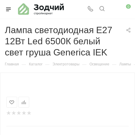
0
Лампа светодиодная Е27
12Вт Led 6500К белый
свет груша Generica IEK
—
—
—
—
Главная
Каталог
Электротовары
Освещение
Лампы