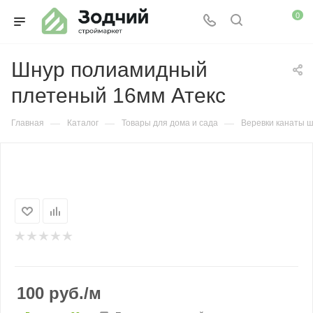
0
Шнур полиамидный
плетеный 16мм Атекс
—
—
—
Главная
Каталог
Товары для дома и сада
Веревки канаты 
100
руб.
/м