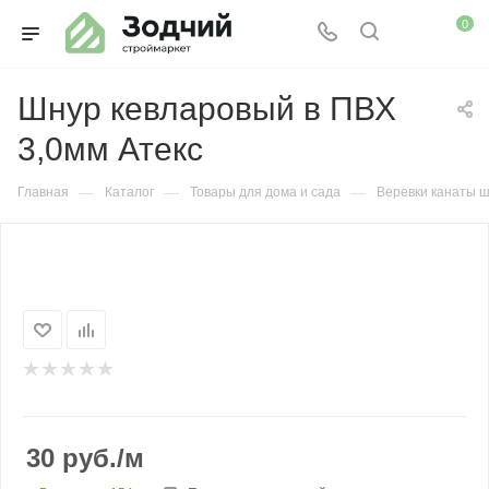
0
Шнур кевларовый в ПВХ
3,0мм Атекс
—
—
—
Главная
Каталог
Товары для дома и сада
Веревки канаты 
30
руб.
/м