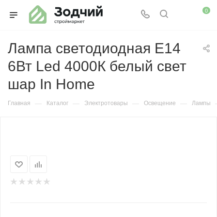
0
Лампа светодиодная Е14
6Вт Led 4000К белый свет
шар In Home
—
—
—
—
Главная
Каталог
Электротовары
Освещение
Лампы