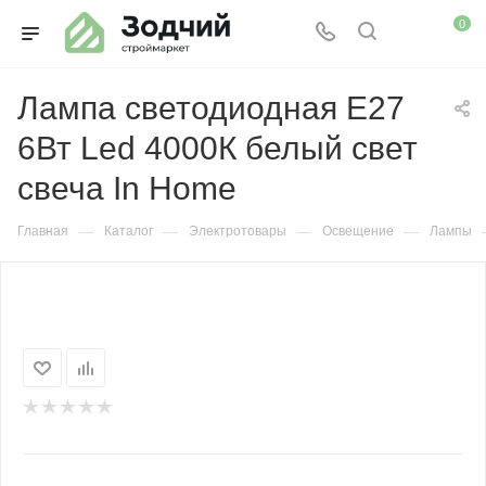
0
Лампа светодиодная Е27
6Вт Led 4000К белый свет
свеча In Home
—
—
—
—
Главная
Каталог
Электротовары
Освещение
Лампы