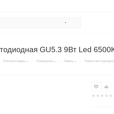
тодиодная GU5.3 9Вт Led 6500
—
—
—
—
Электротовары
Освещение
Лампы
Лампа светодиодная