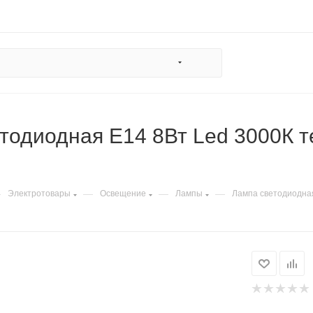
тодиодная Е14 8Вт Led 3000К т
—
—
—
—
Электротовары
Освещение
Лампы
Лампа светодиодная