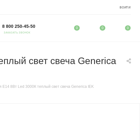
ВОЙТИ
8 800 250-45-50
0
0
0
ЗАКАЗАТЬ ЗВОНОК
еплый свет свеча Generica
 Е14 8Вт Led 3000К теплый свет свеча Generica IEK