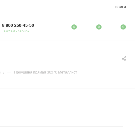
ВОЙТИ
8 800 250-45-50
0
0
0
ЗАКАЗАТЬ ЗВОНОК
—
ы
Проушина прямая 30х70 Металлист