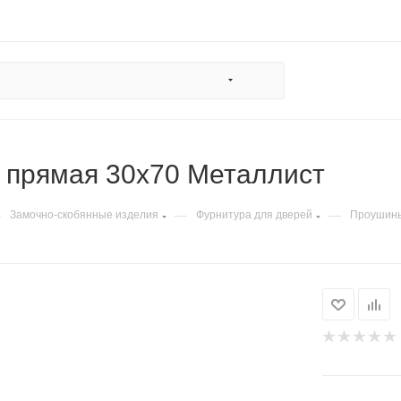
 прямая 30х70 Металлист
—
—
—
Замочно-скобянные изделия
Фурнитура для дверей
Проушин