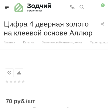
0
Цифра 4 дверная золото
на клеевой основе Аллюр
—
—
—
Главная
Каталог
Замочно-скобянные изделия
Фурнитура д
70
руб.
/шт