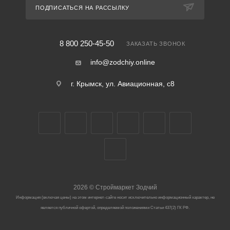
ПОДПИСАТЬСЯ НА РАССЫЛКУ
8 800 250-45-50
ЗАКАЗАТЬ ЗВОНОК
info@zodchiy.online
г. Крымск, ул. Авиационная, с8
2026
©
Строймаркет Зодчий
Информация (включая цены) на этом интернет-сайте носит исключительно информационный характер, не
является публичной офертой, определяемой положениями Статьи 437(2) ГК РФ.