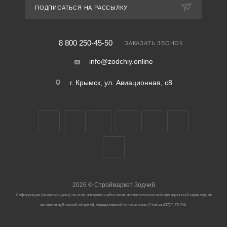
ПОДПИСАТЬСЯ НА РАССЫЛКУ
8 800 250-45-50
ЗАКАЗАТЬ ЗВОНОК
info@zodchiy.online
г. Крымск, ул. Авиационная, с8
2026
©
Строймаркет Зодчий
Информация (включая цены) на этом интернет-сайте носит исключительно информационный характер, не
является публичной офертой, определяемой положениями Статьи 437(2) ГК РФ.