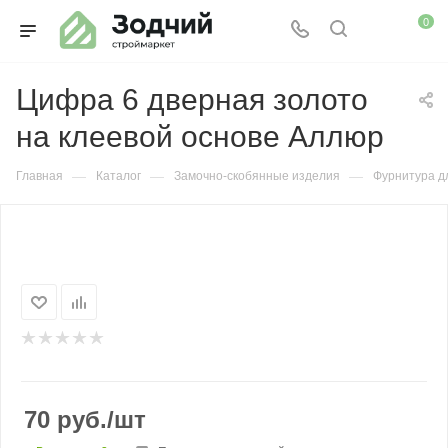
0
Цифра 6 дверная золото
на клеевой основе Аллюр
—
—
—
Главная
Каталог
Замочно-скобянные изделия
Фурнитура д
70
руб.
/шт