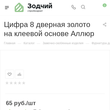
0
Цифра 8 дверная золото
на клеевой основе Аллюр
—
—
—
Главная
Каталог
Замочно-скобянные изделия
Фурнитура д
65
руб.
/шт