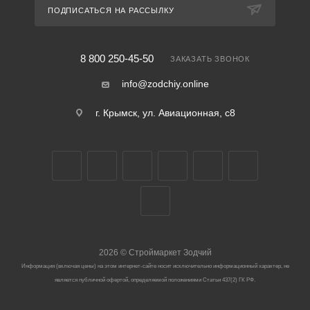
ПОДПИСАТЬСЯ НА РАССЫЛКУ
8 800 250-45-50
ЗАКАЗАТЬ ЗВОНОК
info@zodchiy.online
г. Крымск, ул. Авиационная, с8
2026
©
Строймаркет Зодчий
Информация (включая цены) на этом интернет-сайте носит исключительно информационный характер, не
является публичной офертой, определяемой положениями Статьи 437(2) ГК РФ.