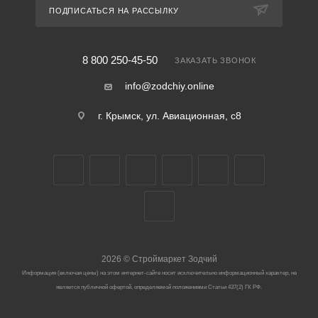
ПОДПИСАТЬСЯ НА РАССЫЛКУ
8 800 250-45-50
ЗАКАЗАТЬ ЗВОНОК
info@zodchiy.online
г. Крымск, ул. Авиационная, с8
2026
©
Строймаркет Зодчий
Информация (включая цены) на этом интернет-сайте носит исключительно информационный характер, не
является публичной офертой, определяемой положениями Статьи 437(2) ГК РФ.