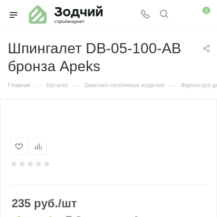
0
Шпингалет DB-05-100-АВ
бронза Apeks
—
—
—
Главная
Каталог
Замочно-скобянные изделия
Фурнитура д
235
руб.
/шт