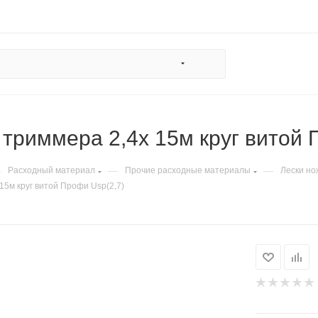
 триммера 2,4х 15м круг витой 
—
—
—
Расходный материал
Прочие расходные материалы
Лески но
15м круг витой Профи Usp(2,7)