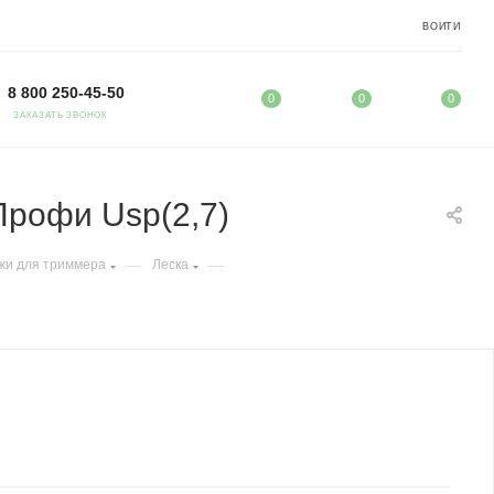
ВОЙТИ
8 800 250-45-50
0
0
0
ЗАКАЗАТЬ ЗВОНОК
Профи Usp(2,7)
—
—
жи для триммера
Леска