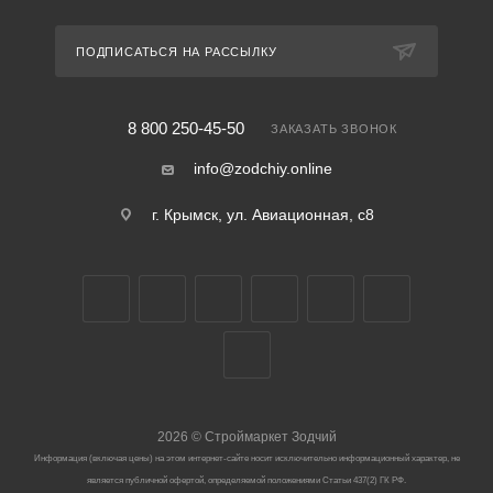
ПОДПИСАТЬСЯ НА РАССЫЛКУ
8 800 250-45-50
ЗАКАЗАТЬ ЗВОНОК
info@zodchiy.online
г. Крымск, ул. Авиационная, с8
2026
©
Строймаркет Зодчий
Информация (включая цены) на этом интернет-сайте носит исключительно информационный характер, не
является публичной офертой, определяемой положениями Статьи 437(2) ГК РФ.