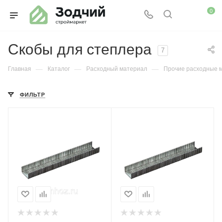
0
Скобы для степлера
7
—
—
—
Главная
Каталог
Расходный материал
Прочие расходные 
ФИЛЬТР