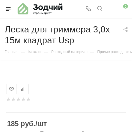
0
Леска для триммера 3,0х
15м квадрат Usp
—
—
—
Главная
Каталог
Расходный материал
Прочие расходные 
185
руб.
/шт