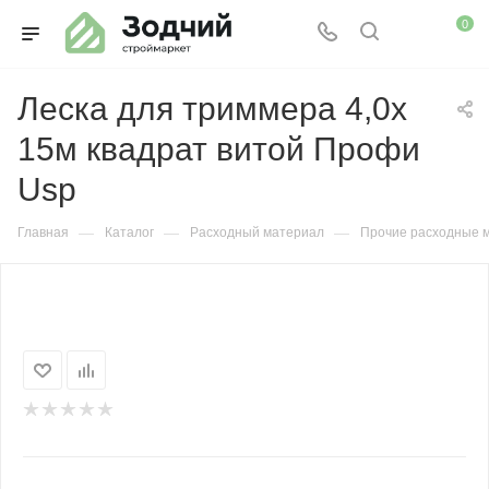
0
Леска для триммера 4,0х
15м квадрат витой Профи
Usp
—
—
—
Главная
Каталог
Расходный материал
Прочие расходные 