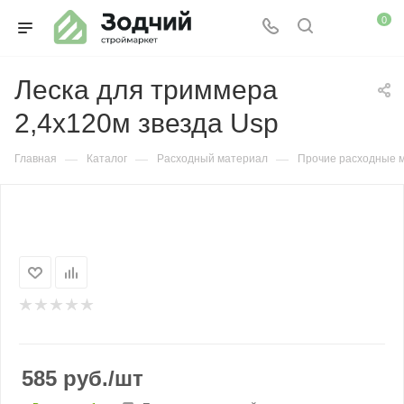
0
Леска для триммера
2,4х120м звезда Usp
—
—
—
Главная
Каталог
Расходный материал
Прочие расходные 
585
руб.
/шт