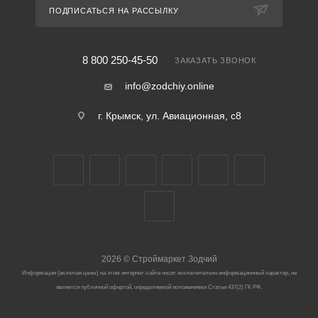
ПОДПИСАТЬСЯ НА РАССЫЛКУ
8 800 250-45-50
ЗАКАЗАТЬ ЗВОНОК
info@zodchiy.online
г. Крымск, ул. Авиационная, с8
2026
©
Строймаркет Зодчий
Информация (включая цены) на этом интернет-сайте носит исключительно информационный характер, не
является публичной офертой, определяемой положениями Статьи 437(2) ГК РФ.