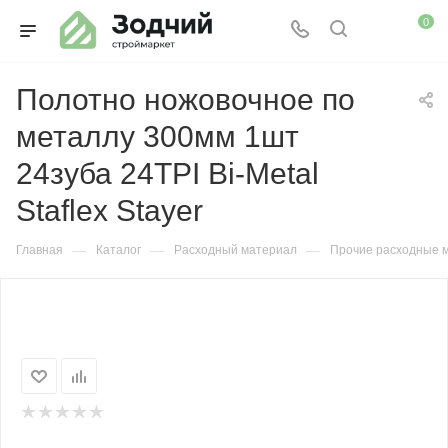
0
Полотно ножовочное по
металлу 300мм 1шт
24зуба 24TPI Bi-Metal
Staflex Stayer
—
—
—
Главная
Каталог
Расходный материал
Прочие расходные 