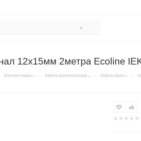
нал 12х15мм 2метра Ecoline IEK
—
—
—
—
Электротовары
Кабель кабеленесущие
Кабель канал
К