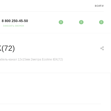
ВОЙТИ
8 800 250-45-50
0
0
0
ЗАКАЗАТЬ ЗВОНОК
(72)
абель-канал 12х15мм 2метра Ecoline IEK(72)