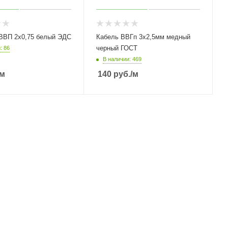
ВВП 2х0,75 белый ЭДС
Кабель ВВГп 3х2,5мм медный
черный ГОСТ
: 86
В наличии: 469
/м
140
руб.
/м