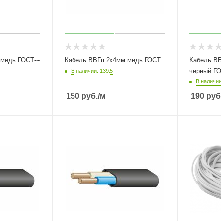
медь ГОСТ---
Кабель ВВГп 2х4мм медь ГОСТ
Кабель В
черный Г
В наличии: 139.5
В наличии
150
руб.
/м
190
руб