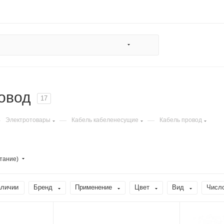
овод
17
—
—
—
Электротовары
Кабель кабеленесущие
Кабель провод
тание)
аличии
Бренд
Применение
Цвет
Вид
Число