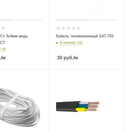
ВГп 3х4мм медь
Кабель телевизионный SAT-703
ОСТ
В наличии: 131
: 58
.
/м
30
руб.
/м