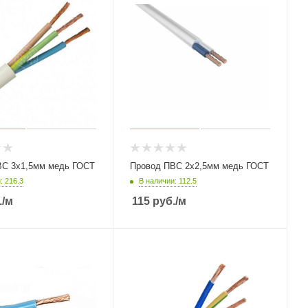
ВС 3х1,5мм медь ГОСТ
Провод ПВС 2х2,5мм медь ГОСТ
: 216.3
В наличии: 112.5
.
/м
115
руб.
/м