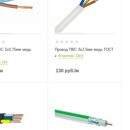
ВС 2х0,75мм медь
Провод ПВС 3х2,5мм медь ГОСТ
В наличии: 130.5
: 213
/м
130
руб.
/м