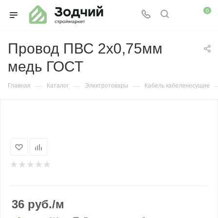
0
Провод ПВС 2х0,75мм
медь ГОСТ
—
—
—
Главная
Каталог
Электротовары
Кабель кабеленесущие
36
руб.
/м