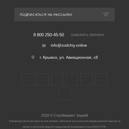
ПОДПИСАТЬСЯ НА РАССЫЛКУ
8 800 250-45-50
ЗАКАЗАТЬ ЗВОНОК
info@zodchiy.online
г. Крымск, ул. Авиационная, с8
2026
©
Строймаркет Зодчий
Информация (включая цены) на этом интернет-сайте носит исключительно информационный характер, не
является публичной офертой, определяемой положениями Статьи 437(2) ГК РФ.