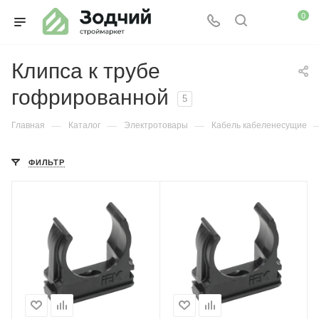
0
Клипса к трубе
гофрированной
5
—
—
—
Главная
Каталог
Электротовары
Кабель кабеленесущие
ФИЛЬТР