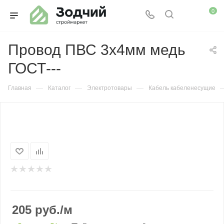
0
Провод ПВС 3х4мм медь
ГОСТ---
—
—
—
Главная
Каталог
Электротовары
Кабель кабеленесущие
205
руб.
/м