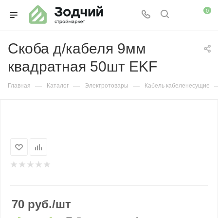
0
Скоба д/кабеля 9мм
квадратная 50шт EKF
—
—
—
Главная
Каталог
Электротовары
Кабель кабеленесущие
70
руб.
/шт