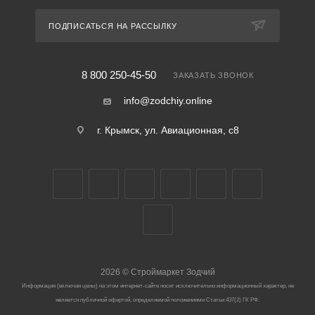
ПОДПИСАТЬСЯ НА РАССЫЛКУ
8 800 250-45-50
ЗАКАЗАТЬ ЗВОНОК
info@zodchiy.online
г. Крымск, ул. Авиационная, с8
2026
©
Строймаркет Зодчий
Информация (включая цены) на этом интернет-сайте носит исключительно информационный характер, не
является публичной офертой, определяемой положениями Статьи 437(2) ГК РФ.