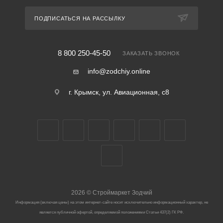
ПОДПИСАТЬСЯ НА РАССЫЛКУ
8 800 250-45-50
ЗАКАЗАТЬ ЗВОНОК
info@zodchiy.online
г. Крымск, ул. Авиационная, с8
2026
©
Строймаркет Зодчий
Информация (включая цены) на этом интернет-сайте носит исключительно информационный характер, не
является публичной офертой, определяемой положениями Статьи 437(2) ГК РФ.