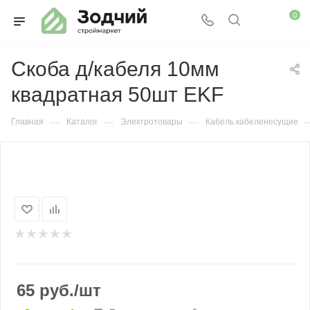
0
Скоба д/кабеля 10мм
квадратная 50шт EKF
—
—
—
Главная
Каталог
Электротовары
Кабель кабеленесущие
65
руб.
/шт