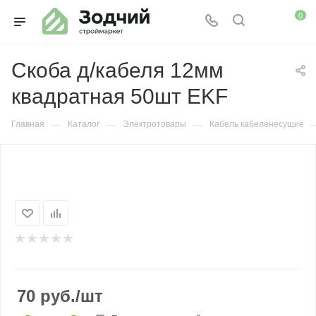
0
Скоба д/кабеля 12мм
квадратная 50шт EKF
—
—
—
Главная
Каталог
Электротовары
Кабель кабеленесущие
70
руб.
/шт