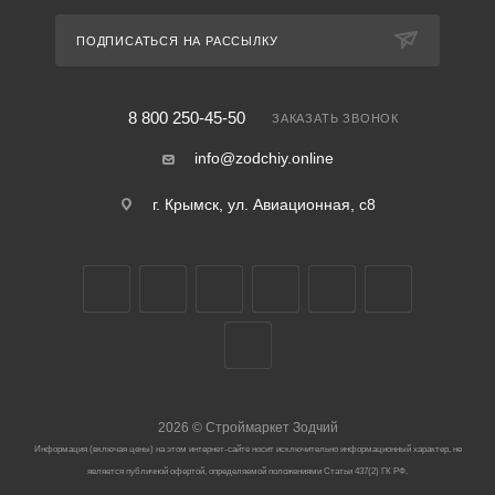
ПОДПИСАТЬСЯ НА РАССЫЛКУ
8 800 250-45-50
ЗАКАЗАТЬ ЗВОНОК
info@zodchiy.online
г. Крымск, ул. Авиационная, с8
2026
©
Строймаркет Зодчий
Информация (включая цены) на этом интернет-сайте носит исключительно информационный характер, не
является публичной офертой, определяемой положениями Статьи 437(2) ГК РФ.