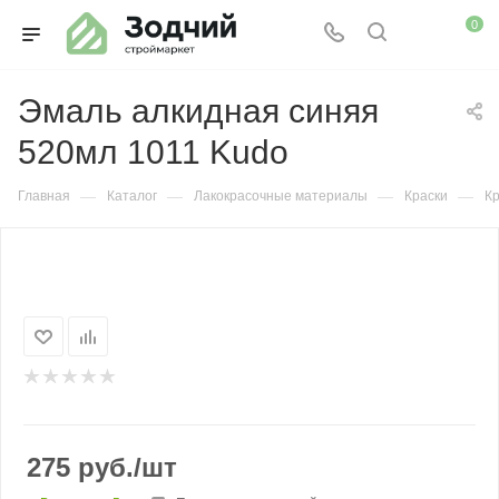
0
Эмаль алкидная синяя
520мл 1011 Kudo
—
—
—
—
Главная
Каталог
Лакокрасочные материалы
Краски
Кр
275
руб.
/шт