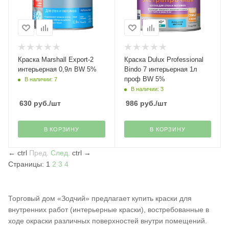
Краска Marshall Export-2
Краска Dulux Professional
интерьерная 0,9л ВW 5%
Bindo 7 интерьерная 1л
проф BW 5%
В наличии: 7
В наличии: 3
630
руб.
/шт
986
руб.
/шт
В КОРЗИНУ
В КОРЗИНУ
←
ctrl
Пред.
След.
ctrl
→
Страницы:
1
2
3
4
Торговый дом «Зодчий» предлагает купить краски для
внутренних работ (интерьерные краски), востребованные в
ходе окраски различных поверхностей внутри помещений.