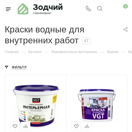
0
Краски водные для
внутренних работ
67
—
—
—
—
Главная
Каталог
Лакокрасочные материалы
Краски
Кр
ФИЛЬТР