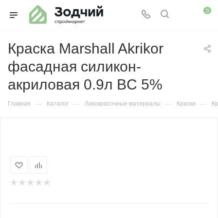
0
Краска Marshall Akrikor
фасадная силикон-
акриловая 0.9л BC 5%
—
—
—
—
Главная
Каталог
Лакокрасочные материалы
Краски
Кр