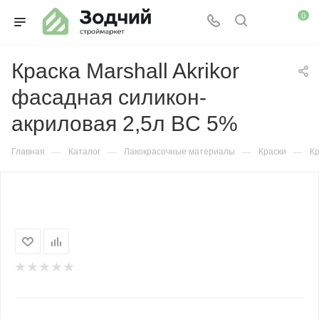
0
Краска Marshall Akrikor
фасадная силикон-
акриловая 2,5л BC 5%
—
—
—
—
Главная
Каталог
Лакокрасочные материалы
Краски
Кр