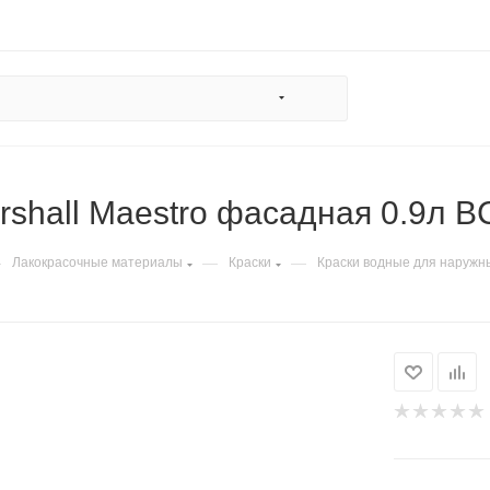
rshall Maestro фасадная 0.9л 
—
—
—
Лакокрасочные материалы
Краски
Краски водные для наружн