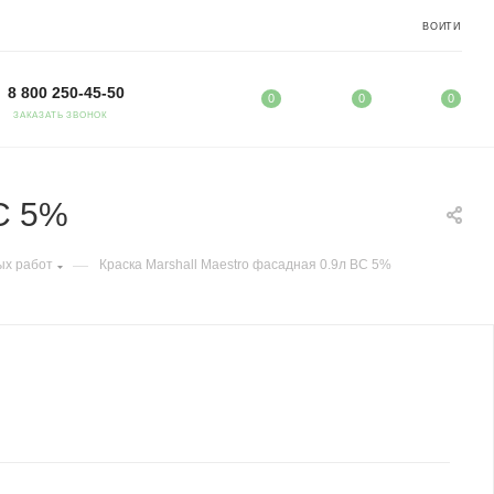
ВОЙТИ
8 800 250-45-50
0
0
0
ЗАКАЗАТЬ ЗВОНОК
BC 5%
—
ых работ
Краска Marshall Maestro фасадная 0.9л BC 5%