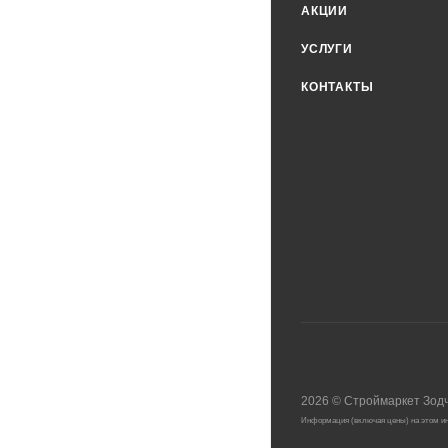
АКЦИИ
УСЛУГИ
КОНТАКТЫ
2026
©
Строймаркет Зод
Информация (включая цены) на этом ин